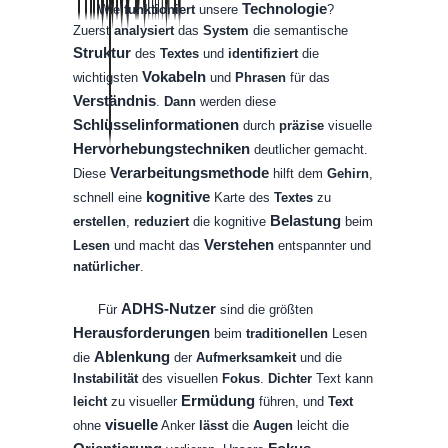
Technologie
Wie
funktioniert
unsere
?
Zuerst
analysiert
das
System
die
semantische
Struktur
des
Textes
und
identifiziert
die
Vokabeln
wichtigsten
und
Phrasen
für
das
Verständnis
.
Dann
werden
diese
Schlüsselinformationen
durch
präzise
visuelle
Hervorhebungstechniken
deutlicher
gemacht
.
Verarbeitungsmethode
Diese
hilft
dem
Gehirn
,
kognitive
schnell
eine
Karte
des
Textes
zu
Belastung
erstellen
,
reduziert
die
kognitive
beim
Verstehen
Lesen
und
macht
das
entspannter
und
natürlicher
.
ADHS-Nutzer
Für
sind
die
größten
Herausforderungen
beim
traditionellen
Lesen
Ablenkung
die
der
Aufmerksamkeit
und
die
Instabilität
des
visuellen
Fokus
.
Dichter
Text
kann
Ermüdung
leicht
zu
visueller
führen
,
und
Text
visuelle
ohne
Anker
lässt
die
Augen
leicht
die