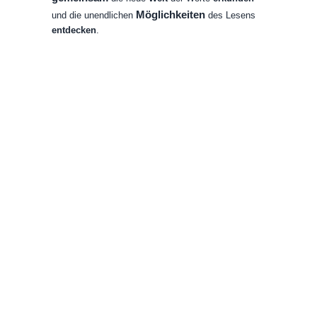
Möglichkeiten
und
die
unendlichen
des
Lesens
entdecken
.
ADHS Kern
Lese-Features
Professionelle ADHS-Lese-Erweiterung mit intelligenten
Hervorhebungsmodi und Typografie-Kontrollen, entwickelt für
Benutzer mit Aufmerksamkeitsdefizit.
Bionic Reading
Betont Wortanfänge zur Blickführung durch lange Texte und hilft
ADHS-Benutzern, Aufmerksamkeitsstreuung zu reduzieren und
Inhalte schneller zu verarbeiten.