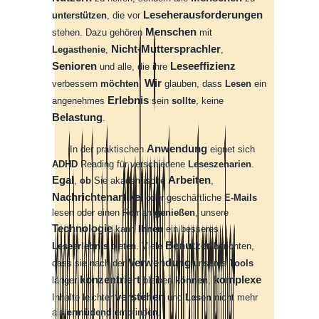
Leseherausforderungen
unterstützen
,
die
vor
Menschen
stehen
.
Dazu
gehören
mit
Nicht-Muttersprachler
Legasthenie
,
,
Senioren
Leseeffizienz
und
alle
,
die
ihre
Wir
verbessern
möchten
.
glauben
,
dass
Lesen
ein
Erlebnis
angenehmes
sein
sollte
,
keine
Belastung
.
Anwendung
In
der
praktischen
eignet
sich
ADHD
Reading
für
verschiedene
Leseszenarien
.
Egal
Arbeiten
,
ob
Sie
akademische
,
Nachrichtenartikel
oder
geschäftliche
E-Mails
lesen
oder
einen
Roman
genießen
,
unsere
Technologie
kann
Ihnen
ein
besseres
Benutzer
Leseerlebnis
bieten
.
Viele
berichten
,
Verwendung
dass
sie
nach
der
unseres
Tools
konzentriert
komplexe
länger
bleiben
können
,
verstehen
Inhalte
leichter
und
Lesen
nicht
mehr
als
ermüdend
empfinden
.