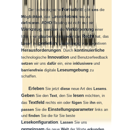
Fortschritt
Der
technologische
gibt
uns
die
Leseerlebnis
Möglichkeit
,
das
neu
zu
definieren
.
ADHD
Reading
ist
nicht
nur
ein
Werkzeug
Verkörperung
,
sondern
die
einer
Recht
Idee
–
wir
glauben
,
dass
jeder
das
hat
,
das
genießen
Lesen
zu
,
unabhängig
von
kognitiven
Herausforderungen
kontinuierliche
.
Durch
Innovation
technologische
und
Benutzerfeedback
setzen
wir
uns
dafür
ein
,
eine
inklusivere
und
Leseumgebung
barrierefreie
digitale
zu
schaffen
.
Erleben
Sie
jetzt
diese
neue
Art
des
Lesens
.
Geben
lesen
Sie
den
Text
,
den
Sie
möchten
,
in
Textfeld
das
rechts
ein
oder
fügen
Sie
ihn
ein
,
Einstellungsparameter
passen
Sie
die
links
an
und
finden
Sie
die
für
Sie
beste
Lesekonfiguration
.
Lassen
Sie
uns
gemeinsam
die
neue
Welt
der
Worte
erkunden