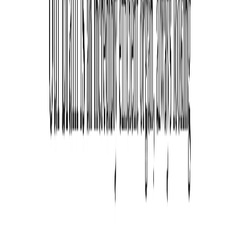
Monthly
Yearly
Save 39%
Free
Use 3 emphasis modes with Light/Medium/Heavy presets.
$0
forever
Install extension
Includes
Bionic Reading, Semantic Bold, Semantic Highlight
Light / Medium / Heavy presets
Local-first processing
Works best on text-heavy pages
Limits
No fine-grained typography sliders
No per-site auto-apply
No custom default/site profiles