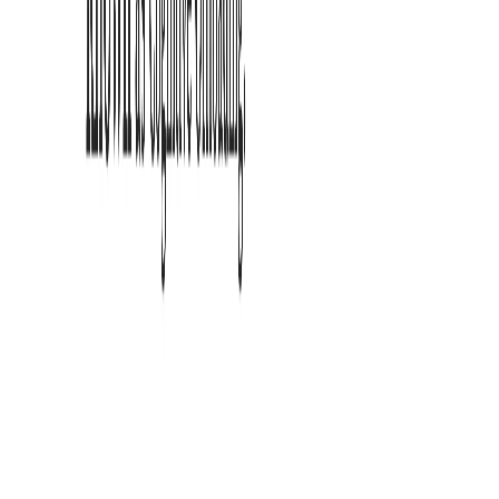
ADHD
Reading
Lesen optimieren · Fokus verbessern
Chrome-Erweiterung für ADHS-Leserinnen und -Leser
Produkt
Produkt
Blog
Herunterladen
Extension Permissions
Contact
Rechtliches
Datenschutzerklärung
Nutzungsbedingungen
Refund Policy
Cookie Policy