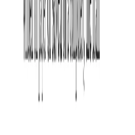
Wörtern fett gedruckt wird. Für diesen ADHS-Reader hilft es dem
Gehirn, Wörter schneller zu erkennen.
Wie funktioniert die Fokus-Hervorhebung?
Sobald aktiviert, wird die Zeile oder der Absatz, den Sie gerade
lesen, dynamisch hervorgehoben und Ablenkungen in der
Seitenleiste ausgeblendet.
Unterstützt es Text-to-Speech (TTS)?
Ja. Wir haben eine hochwertige TTS-Funktion integriert, die
mehrsprachiges Lesen unterstützt, damit Sie Artikel auch 'hören'
können.
Wird PDF-Lesen unterstützt?