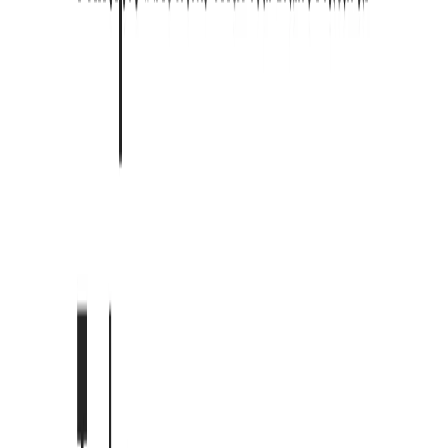
ADHD Reading ist eine spezielle Chrome-Erweiterung, die
entwickelt wurde, um das chaotische Web in einen ruhigen,
fokussierten Raum zu verwandeln. Es fungiert als Ihr intelligenter
Leseassistent, der visuelle Unordnung sofort beseitigt und jeden
Artikel oder jedes Dokument neu formatiert, um neurodivergenten
Köpfen gerecht zu werden.
ADHD Reading holen
Vertraut von
echten Lesern
Ehrliches Feedback von Menschen mit ADHS.
"
Ein Lebensretter für Hausarbeiten. Als ADHS-Lese-
Schriftartenerweiterung macht der Hervorhebungsmodus lange
Texte weniger einschüchternd.
"
Alex Mitchell
Student
"
Hilft mir, Tippfehler zu finden und Entwürfe schneller zu lesen.
Dies ist die effizienteste ADHS-Leseerweiterung, die ich bisher
benutzt habe.
"