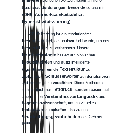
Millionen
Menschen
weltweit
haben
ähnliche
besonders
Leseherausforderungen
,
jene
mit
Aufmerksamkeitsdefizit-
ADHS
(
Hyperaktivitätsstörung
).
ADHD
Reading
ist
ein
revolutionäres
Lesehilfsmittel
entwickelt
,
das
wurde
,
um
das
Leseerlebnis
zu
verbessern
.
Unsere
Kerntechnologie
basiert
auf
bionischen
Leseprinzipien
und
nutzt
intelligente
Textstruktur
Algorithmen
,
um
die
zu
Schlüsselwörter
analysieren
,
zu
identifizieren
und
sie
visuell
zu
verstärken
.
Diese
Methode
ist
Fettdruck
nicht
einfach
nur
,
sondern
basiert
auf
Verständnis
Linguistik
einem
tiefen
von
und
Kognitionswissenschaft
,
um
ein
visuelles
Leitsystem
zu
schaffen
,
das
zu
den
Verarbeitungsgewohnheiten
des
Gehirns
passt
.