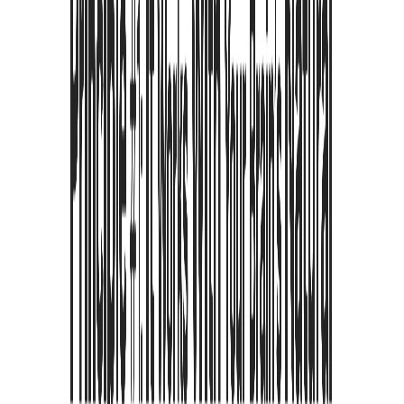
überfordern. Wir lösen dies mit wissenschaftlich fundierten
Funktionen: Bionic Reading verankert Ihren Blick mit semantischer
Fettung, während der Zeilenfokus das Überspringen verhindert.
Was ist ADHD Reading
Warum brauchen Sie es
Wie funktioniert es
Immersives tiefes Lesen
Effizientes schnelles Scannen
ADHD Reading jetzt holen