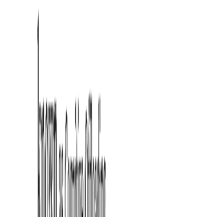
Für ADHS-Leser:innen entwickelt: installieren und sofort ruhiger,
klarer und fokussierter im Web lesen.
Jetzt Installieren
✓
Kein Konto erforderlich
✓
100% Datenschutz sicher
✓
Lokale Einstellungen
FreeAI
ToolDirs
ToolPilot
Startup Fast
DeepLaunch.io
First Look
Turbo0
ToolRain
NavFolders