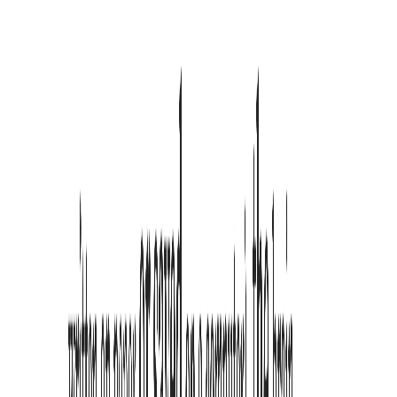
Ja, die Kernfunktionen sind komplett kostenlos. Wir möchten der
ADHS-Gemeinschaft helfen, ihr Leseerlebnis ohne Barrieren zu
verbessern.
Kernfunktionen
Welche Betonungsmodi gibt es?
Wir bieten Bionic Reading, semantisches Fettgedrucktes und
semantische Hervorhebung an. Sie können je nach
Konzentrationslevel wechseln.
Was ist Bionic Reading?
Es ist eine Technik, die den Lesefluss leitet, indem der Anfang von