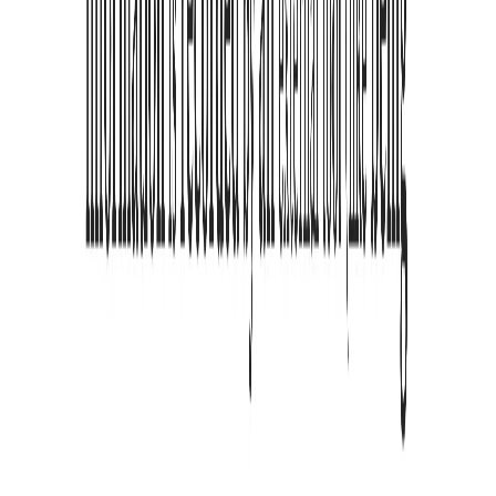
Standard-Tools fügen nur Farbe hinzu. Diese ADHS-
Leseerweiterung bietet semantische Betonung, reduziert visuelle
Überfüllung und macht lange Artikel so einfach wie kurze Sätze.
Welche Browser werden unterstützt?
Als universelle Chrome-Leseerweiterung für ADHS unterstützen
wir Google Chrome, Edge, Brave und alle Chromium-basierten
Browser.
Gibt es eine mobile App?
Wir konzentrieren uns derzeit auf das beste ADHS-
Browsererweiterungserlebnis für den Desktop. Eine mobile Version
ist in Planung.
Ist die Software kostenlos?