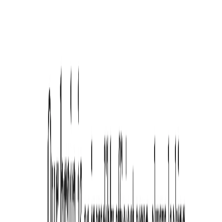
James Wilson
Anwalt
"
In den Flow-Zustand zu kommen ist so viel einfacher. Jeder Autor
sollte diese Chrome-Leseerweiterung für ADHS ausprobieren.
"
Sophia Lee
Freie Autorin
"
Ich empfehle es meinen Schülern. Diese Leseerweiterung für
ADHS hat ihre Ausdauer und ihr Verständnis spürbar verbessert.
"
Robert Garcia
Lehrer
Einfache Preise für
entspannteres Lesen
Starten Sie kostenlos mit 3 Modi plus Leicht/Mittel/Intensiv-Presets.
Mit Pro erhalten Sie volle Anpassung, Website-Memory und einen
effizienteren ADHS-Lesefluss.
Neujahrsangebot 2026
Sparen Sie bis zu 71% beim Neujahrs-Sale!
Verbleibende Zeit
03:59:42.04