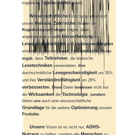
Eigenschaften
kognitiven
passt
.
Wissenschaftliche
Forschung
unterstützt
Zahlreiche
unsere
Methode
.
Studien
der
Kognitionspsychologie
zeigen
,
dass
Hervorhebung
angemessene
visuelle
die
Lesegeschwindigkeit
und
Verständnisfähigkeit
deutsche
erheblich
verbessern
kann
.
Eine
Studie
Teilnehmer
ergab
,
dass
,
die
bionische
Lesetechniken
verwendeten
,
ihre
Lesegeschwindigkeit
durchschnittliche
um
35%
Verständnisfähigkeit
und
ihre
um
28%
verbesserten
.
Diese
Daten
beweisen
nicht
nur
Wirksamkeit
Technologie
die
der
,
sondern
bieten
uns
auch
eine
wissenschaftliche
Grundlage
Optimierung
für
die
weitere
unserer
Produkte
.
Unsere
ADHS-
Vision
ist
es
nicht
nur
,
Nutzern
Menschen
zu
helfen
,
sondern
alle
zu