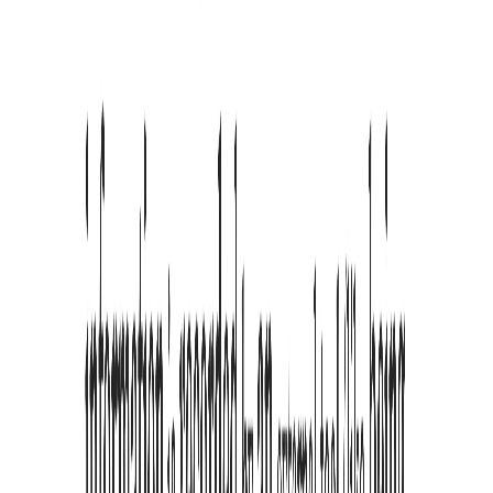
Häufige
Fragen
Häufige Fragen zu ADHS-Lesen, Installation, Datenschutz und Pro-
Funktionen.
Über das Produkt
Was ist ADHD Reading?
ADHD Reading ist eine Chrome-Erweiterung für neurodivergente
Leser (ADHS). Sie nutzt Bionic Reading und semantische
Hervorhebungen, um visuelle Ablenkungen zu eliminieren und die
Konzentration zu fördern.
Wie unterscheidet es sich von Standard-Markern?