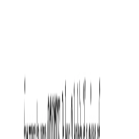
Pro
Unlock full control and save your perfect setup per site.
Recommended
$29
/yr
Sign in to upgrade
Pay with Alipay
Includes
Everything in Free
Full typography controls (scale, spacing, emphasis)
Focus overlay controls (opacity, color)
Auto-apply per site + save defaults
Priority improvements and updates
Lifetime
One-time purchase for permanent access to Pro local features.