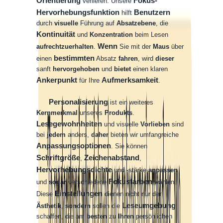
Orientierung
Fokus-
verlieren
.
Unsere
Hervorhebungsfunktion
Benutzern
hilft
durch
visuelle
Führung
auf
Absatzebene
,
die
Kontinuität
und
Konzentration
beim
Lesen
Wenn
aufrechtzuerhalten
.
Sie
mit
der
Maus
über
bestimmten
einen
Absatz
fahren
,
wird
dieser
sanft
hervorgehoben
und
bietet
einen
klaren
Ankerpunkt
Aufmerksamkeit
für
Ihre
.
Personalisierung
ist
ein
weiteres
Kernmerkmal
unseres
Produkts
.
Lesegewohnheiten
und
visuelle
Vorlieben
sind
bei
jedem
anders
,
daher
bieten
wir
umfangreiche
Anpassungsoptionen
.
Sie
können
Schriftgröße
Zeichenabstand
,
,
Hervorhebungsdichte
und
-
stärke
anpassen
Fokusfarben
und
sogar
verschiedene
wählen
.
Einstellungen
Diese
dienen
nicht
nur
der
Leseumgebung
Ästhetik
,
sondern
sollen
die
schaffen
,
die
am
besten
zu
Ihren
persönlichen