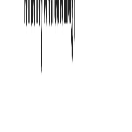
Michael Brown
Gründer
"
Wettbewerbsanalysen sind leichter zu verdauen. Es fühlt sich
weniger wie ein Plugin an, sondern wie ein intelligenter ADHS-
Reader.
"
Lucas Thompson
Produktmanager
"
Ich komme endlich durch dichte medizinische Fachzeitschriften.
Wenn Sie eine Chrome-Leseerweiterung für ADHS brauchen, ist
dies die richtige.
"
David Kim
Medizinstudent
"
Ich kann mich konzentrieren, während ich meinen Kindern vorlese.
ADHD Reading blockiert Ablenkungen auf Webseiten perfekt.
"
Rachel Green
ADHS-Elternteil
"
Ich kann endlich lange Verträge durchlesen. Diese ADHS-Reader-
Erweiterung hat mein Problem mit dem Abschweifen gelöst.
"