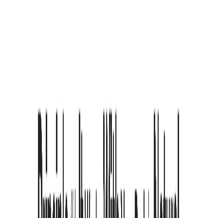
Preset-Modi
Wissenschaftlich kalibrierte Leicht-, Mittel- und Stark-Presets für
sofortige optimale Unterstützung, helfen Ihnen sofort in den Flow-
Zustand zu gelangen.
13 Sprachen
Umfassende Unterstützung für Chinesisch, Englisch, Japanisch,
Koreanisch, Französisch, Deutsch und mehr, mit intelligenter
Erkennung gemischter mehrsprachiger Inhalte.
Einfacher Ablauf
·
Kontrolle
zurückgewinnen
Vom Verstehen zum Meistern: Nur drei Schritte, um Reinheit und
Fokus in das Web-Lesen zurückzubringen.
Standard-Websites sind oft 'Textwände', die das ADHS-Gehirn