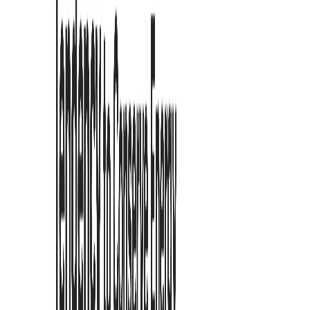
Sarah Jenkins
Lektorin
"
Technische Dokumente machen mich nicht mehr schwindelig. Für
Entwickler ist dies eine unverzichtbare Chrome-Leseerweiterung für
ADHS.
"
Marcus Reed
Softwareentwickler
"
Ich habe meine Effizienz beim Überfliegen von Literatur
verdoppelt. Essenziell für jeden, der eine gute Leseerweiterung für
ADHS sucht.
"
Emily Chen
Forscherin
"
Der Weißraum wird perfekt gehandhabt. Als ADHS-
Browsererweiterung schont das Design meine Augen auch nach
Stunden am Bildschirm.
"
Jessica Williams
UI-Designerin
"
E-Mails abarbeiten geht jetzt viel schneller. Der Bionic Reading
Modus von ADHD Reading spart mir mindestens 30% Zeit.
"