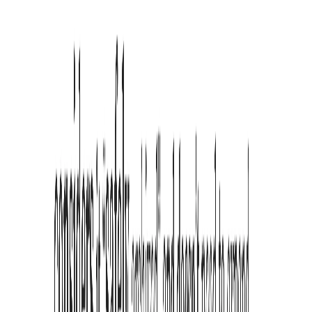
Es optimiert hauptsächlich Webinhalte. Für Online-PDFs, die im
HTML-Format gerendert werden, funktioniert unsere ADHS-
Leseerweiterung ebenfalls effektiv.
Nutzung & Anpassung
Kann ich Typografie und Abstände anpassen?
Ja. Diese ADHS-Schriftartenerweiterung ermöglicht es Ihnen,
Schriftgröße, Zeilenhöhe und Abstände individuell einzustellen.
Wird Deutsch unterstützt?
Perfekt unterstützt. Unser Algorithmus zur semantischen Analyse ist
für Deutsch optimiert und bietet ein viel besseres Erlebnis als
generische Plugins.