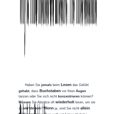
Overall Size
105
%
Buchstabenabstand
0
Hervorhebungsdichte
40
%
Hervorhebungsstärke
120
%
Absatzeinzug
Fokus
Fokus-Highlight
Hervorhebungsstärke
18
%
Lesen
Haben
Sie
jemals
beim
das
Gefühl
Buchstaben
gehabt
,
dass
vor
Ihren
Augen
tanzen
oder
Sie
sich
nicht
konzentrieren
können
?
wiederholt
Müssen
Sie
Absätze
oft
lesen
,
um
sie
verstehen
Wenn
allein
zu
?
ja
,
sind
Sie
nicht
.