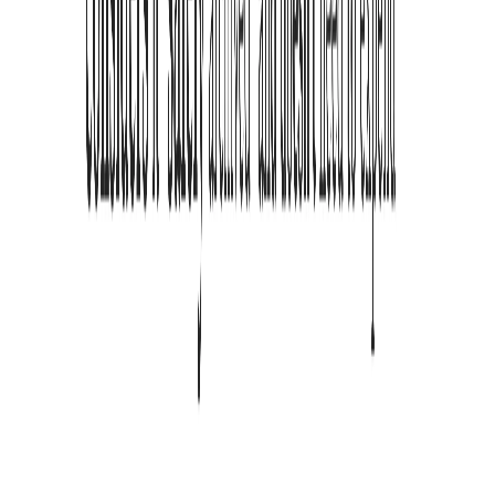
Werden Einstellungen über Seiten hinweg synchronisiert?
Ja. Sie können den 'Seitenspeicher' aktivieren, um Präferenzen für
jede Website einzeln zu speichern, die dann automatisch
angewendet werden.
Was, wenn mir die Farben nicht gefallen?
Wir bieten mehrere Farbschemata im Einstellungsmenü an, inklusive
Dunkelmodus für Nachtlesen und Augenschutzmodi.
Was passiert, wenn das Layout kaputt geht?
Das passiert selten auf komplexen Seiten. Sie können die
Optimierung für die aktuelle Seite über das Icon kurzzeitig