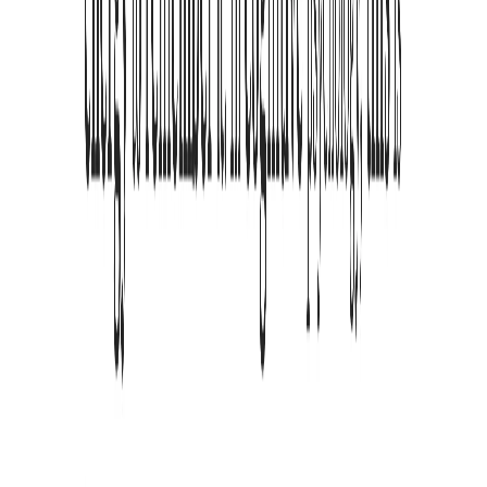
Nein. ADHD Reading ist hochoptimiert und leichtgewichtig. Die
meisten Nutzer bemerken keinerlei Auswirkungen auf die
Geschwindigkeit.
Wie aktualisiere ich auf die neueste Version?
Als Chrome-Erweiterung aktualisiert sie sich meist automatisch. Sie
können aber auch manuell in der Erweiterungsverwaltung prüfen.
Wo kann ich Feedback geben?
Gerne über den 'Feedback'-Button in der Erweiterung oder auf
unserer Website. Wir schätzen jede ADHS-Stimme.
Beginnen Sie heute besser zu lesen