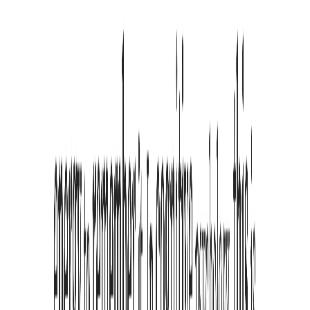
deaktivieren.
Datenschutz & Sicherheit
Benötige ich ein Konto?
Nein. Wir glauben an 'Privacy First'. Sie können diese ADHS-
Browsererweiterung lokal nutzen, ohne jemals ein Konto zu
erstellen.
Werden meine Lesedaten gesammelt?
Niemals. Die gesamte Verarbeitung findet lokal auf Ihrem Gerät
statt. Ihr Leseverlauf und Ihre Einstellungen werden nie gesendet.
Wird mein Browser dadurch langsamer?