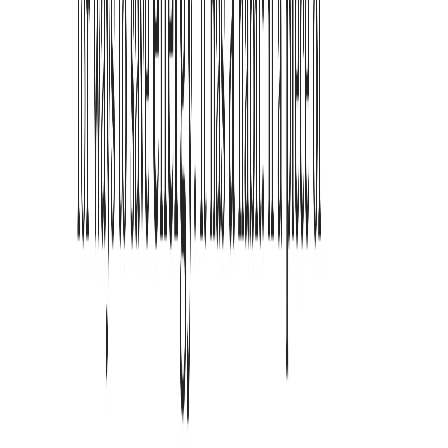
$59
one-time
Sign in to buy
Pay with Alipay
Includes
Everything in Pro (local features)
One-time payment, no subscription
Use Pro features across supported Chromium browsers
Includes future local updates
Limits
Does not include future cloud add-ons (e.g., cloud TTS
quotas)
Payments are securely processed by Stripe on adhdreading.org.
Lifetime unlocks Pro local features. Usage-based cloud services (if
any) are sold separately.
For cancellations, billing questions, or plan changes, contact
support@adhdreading.org