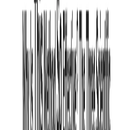
Vorher
Nachher
Importieren
Bearbeiten
Vollbild
Typografie-Optimierung
HERVORHEBUNGSMODUS
Semantisches
B
Bionic Reading
Semantisch fett
Highlight
Preset Modes
Light
Medium
Heavy
Custom